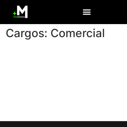
Cargos:
Comercial
Geraldine Fernández
Marco González
Juan Francisco Díaz
Veronique Lyaudet
David Ortiz