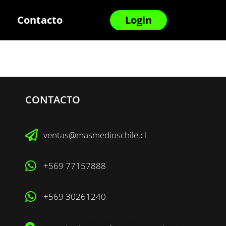
Contacto
Login
CONTACTO
ventas@masmedioschile.cl
+569 77157888
+569 30261240