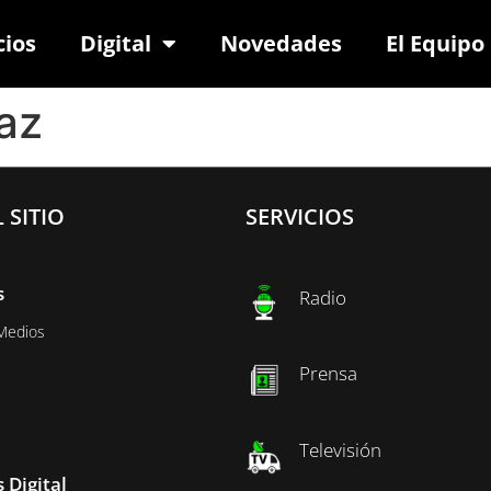
cios
Digital
Novedades
El Equipo
az
 SITIO
SERVICIOS
s
Radio
Medios
Prensa
Televisión
 Digital